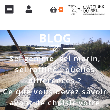
0
BLOG
Sel gemme, sel marin,
sel raffiné : quelles
différences ?
Ce que vous devez savoir
avant de choisir votre