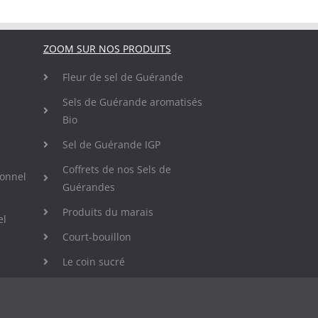
ZOOM SUR NOS PRODUITS
Fleur de sel de Guérande
Sels de Guérande aromatisés
Bio
Sel de Guérande IGP
Coffrets de nos Sels de
ionnel
Guérandes
Produits du marais
el
Court-bouillon
Le coin sucré