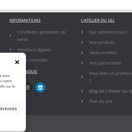
INFORMATIONS
L'ATELIER DU SEL
Conditions générales de
Qui sommes nous ?
vente
Nos produits
Mentions légales
Idées recettes
Nous contacter
Nos partenaires
SUIVEZ-NOUS!
Vous êtes un profess
es vous
?
er votre
fic sur le
Blog de L'Atelier du S
Plan du site
éférences