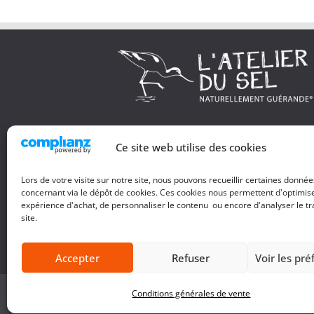
+33 (0) 2 40 24 20 81
Ce site web utilise des cookies
+33 (0) 6 81 85 83 60
Lors de votre visite sur notre site, nous pouvons recueillir certaines donné
L' ATELIER DU SEL
concernant via le dépôt de cookies. Ces cookies nous permettent d'optimis
9, Impasse de Breniguen
expérience d'achat, de personnaliser le contenu ou encore d'analyser le tra
44350 Saint-Molf
site.
Accepter
Refuser
Voir les pr
©2026. L’ Atelier du Sel. Tous droits réservés
Conditions générales de vente