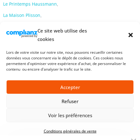
Le Printemps Haussmann
,
La Maison Plisson
,
La Maison Chauchard.
Ce site web utilise des
cookies
Nous travaillons aussi avec
des magasins de
Lors de votre visite sur notre site, nous pouvons recueillir certaines
producteurs,
épicerie fine,
boulanger,
fromager,
données vous concernant via le dépôt de cookies. Ces cookies nous
permettent d'optimiser votre expérience d'achat, de personnaliser le
contenu ou encore d'analyser le trafic sur le site.
Salaisons, fumaisons qui font partie de notre tissu et
réseau de produits de qualité et de tradition.
Accepter
Refuser
Voir les préférences
Conditions générales de vente