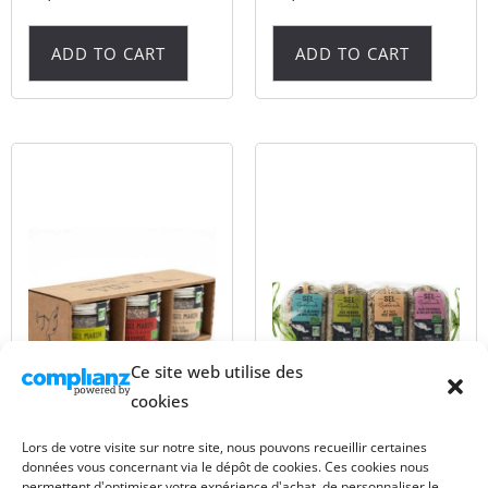
ADD TO CART
ADD TO CART
Ce site web utilise des
cookies
Guerande Sea Salt Trio
Quartet of Our Aromatic
Lors de votre visite sur notre site, nous pouvons recueillir certaines
for Meat and poultry –
Guerande Sea Salt
données vous concernant via le dépôt de cookies. Ces cookies nous
permettent d'optimiser votre expérience d'achat, de personnaliser le