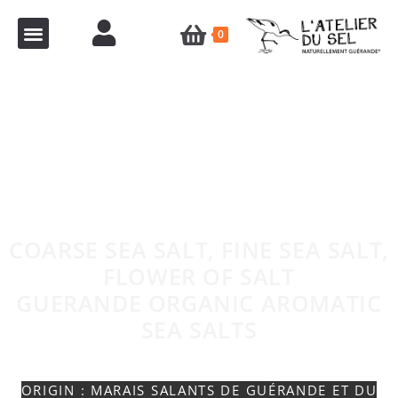
0
COARSE SEA SALT, FINE SEA SALT,
FLOWER OF SALT
GUERANDE ORGANIC AROMATIC
SEA SALTS
ORIGIN : MARAIS SALANTS DE GUÉRANDE ET DU