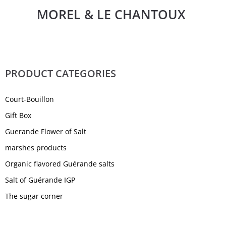
MOREL & LE CHANTOUX
PRODUCT CATEGORIES
2
Court-Bouillon
4
Gift Box
7
Guerande Flower of Salt
3
marshes products
10
Organic flavored Guérande salts
5
Salt of Guérande IGP
3
The sugar corner