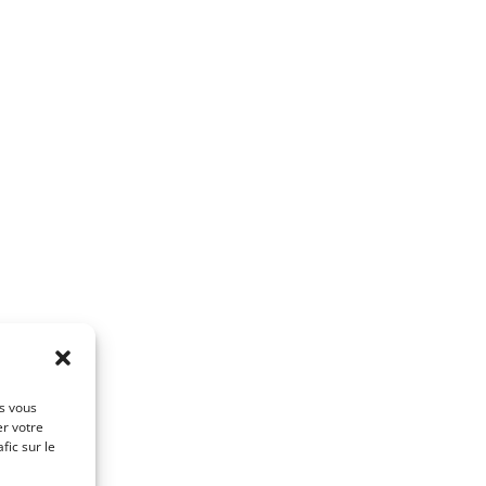
es vous
er votre
fic sur le